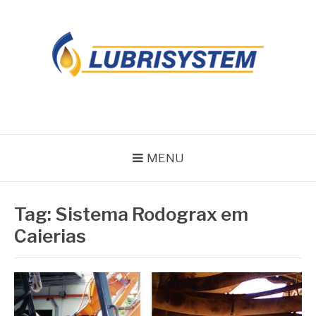
Pular
para
o
conteúdo
LUBRISYSTEM
Blog Lubrisystem
MENU
Tag:
Sistema Rodograx em
Caierias