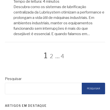
Tempo de leitura:
4
minutos
Descubra como os sistemas de lubrificação
centralizada da Lubrisystem otimizam a performance e
prolongam a vida útil de máquinas industriais. Em
ambientes industriais, manter os equipamentos
funcionando sem interrupções é mais do que
desejável: é essencial. E quando falamos em…
Paginação
Página
Página
Página
1
2
…
4
de
Pesquisar
posts
PESQUISAR
ARTIGOS EM DESTAQUE