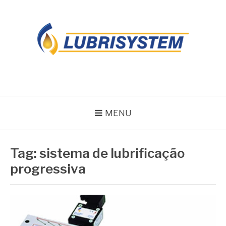
Pular
para
o
conteúdo
LUBRISYSTEM
Blog Lubrisystem
MENU
Tag:
sistema de lubrificação
progressiva