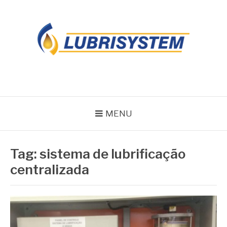
Pular
para
o
conteúdo
LUBRISYSTEM
Blog Lubrisystem
MENU
Tag:
sistema de lubrificação
centralizada