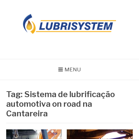
Pular
para
o
conteúdo
LUBRISYSTEM
Blog Lubrisystem
MENU
Tag:
Sistema de lubrificação
automotiva on road na
Cantareira