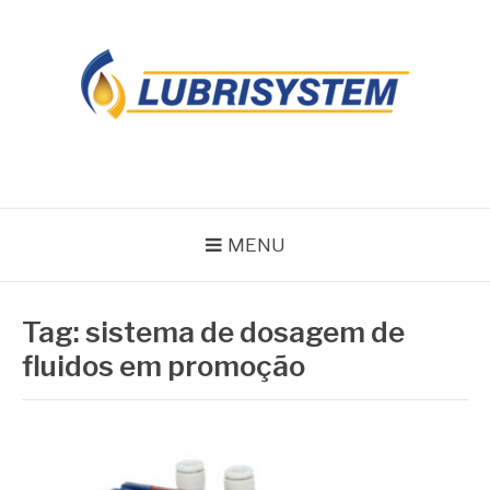
Pular
para
o
conteúdo
LUBRISYSTEM
Blog Lubrisystem
MENU
Tag:
sistema de dosagem de
fluidos em promoção