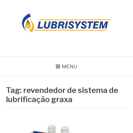
Pular
para
o
conteúdo
LUBRISYSTEM
Blog Lubrisystem
MENU
Tag:
revendedor de sistema de
lubrificação graxa