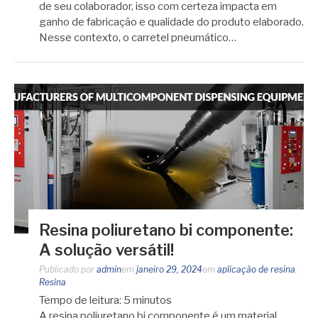
de seu colaborador, isso com certeza impacta em
ganho de fabricação e qualidade do produto elaborado.
Nesse contexto, o carretel pneumático…
Resina poliuretano bi componente:
A solução versátil!
Publicado por
admin
em
janeiro 29, 2024
em
aplicação de resina
,
Resina
Tempo de leitura:
5
minutos
A resina poliuretano bi componente é um material