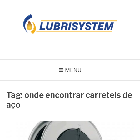
Pular
para
o
conteúdo
LUBRISYSTEM
Blog Lubrisystem
MENU
Tag:
onde encontrar carreteis de
aço