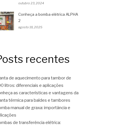
outubro 23, 2024
Conheça a bomba elétrica ALPHA
2
agosto 18, 2025
Posts recentes
nta de aquecimento para tambor de
0 litros: diferenciais e aplicações
nheça as características e vantagens da
nta térmica para baldes e tambores
mba manual de graxa: importância e
licações
mbas de transferência elétrica: