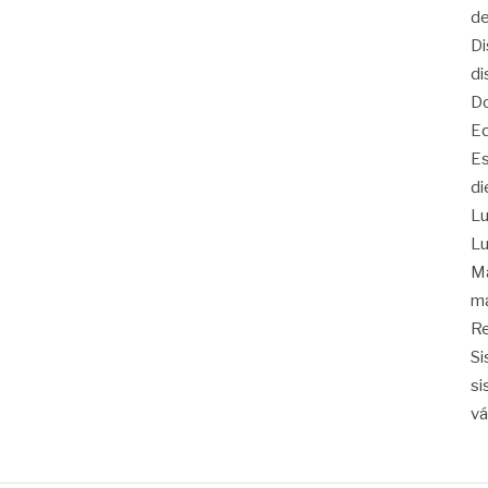
de
Di
di
Do
Eq
Es
di
Lu
Lu
Ma
ma
Re
Si
si
vá