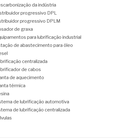
scarbonização da indústria
stribuidor progressivo DPL
stribuidor progressivo DPLM
sador de graxa
uipamentos para lubrificação industrial
tação de abastecimento para óleo
esel
brificação centralizada
brificador de cabos
nta de aquecimento
nta térmica
sina
stema de lubrificação automotiva
stema de lubrificação centralizada
lvulas