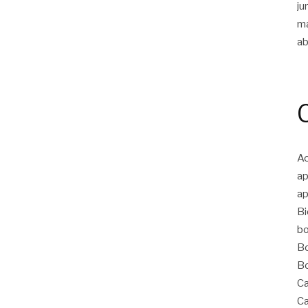
ju
m
ab
Ac
ap
ap
Bi
bo
Bo
Bo
Ca
Ca