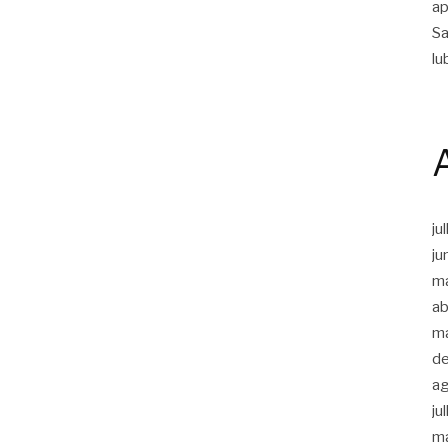
ap
Sa
lu
ju
ju
m
ab
m
d
a
ju
m