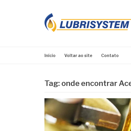
Pular
para
o
conteúdo
LUBRISYSTEM
Blog Lubrisystem
Início
Voltar ao site
Contato
Tag:
onde encontrar Aces