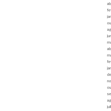
ab
fe
ja
ou
a
ju
m
ab
m
fe
ja
d
n
ou
s
a
ju