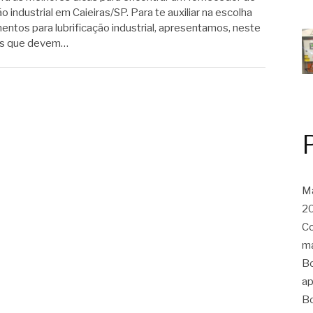
 industrial em Caieiras/SP. Para te auxiliar na escolha
ntos para lubrificação industrial, apresentamos, neste
tos que devem…
Ma
20
Co
ma
Bo
ap
Bo