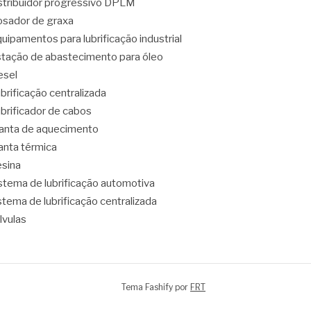
stribuidor progressivo DPLM
sador de graxa
uipamentos para lubrificação industrial
tação de abastecimento para óleo
esel
brificação centralizada
brificador de cabos
nta de aquecimento
nta térmica
sina
stema de lubrificação automotiva
stema de lubrificação centralizada
lvulas
Tema Fashify por
FRT