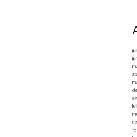
ju
ju
m
ab
m
d
a
ju
m
ab
fe