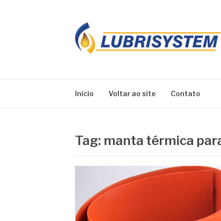
Pular
para
o
conteúdo
LUBRISYSTEM
Blog Lubrisystem
Início
Voltar ao site
Contato
Tag:
manta térmica para