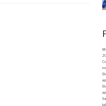
Ma
20
Co
ma
Bo
ap
Bo
ap
Sa
lu