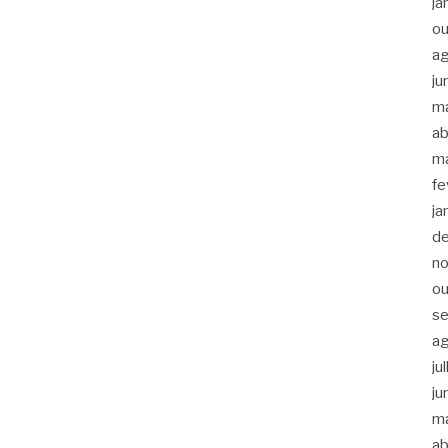
ja
ou
a
ju
m
ab
m
fe
ja
d
n
ou
s
a
ju
ju
m
ab