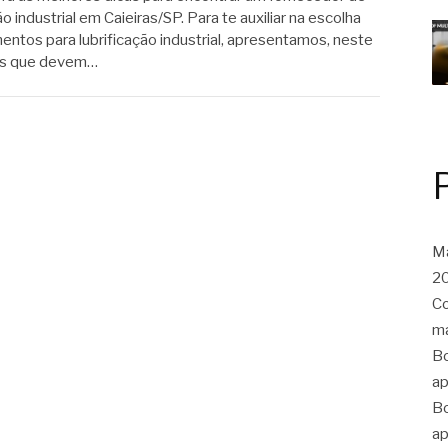
 industrial em Caieiras/SP. Para te auxiliar na escolha
ntos para lubrificação industrial, apresentamos, neste
tos que devem…
Ma
20
Co
ma
Bo
ap
Bo
ap