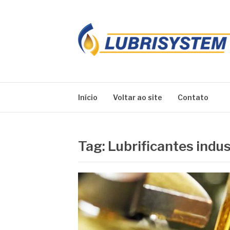
Pular
para
o
conteúdo
LUBRISYSTEM
Blog Lubrisystem
Início
Voltar ao site
Contato
Tag:
Lubrificantes indus