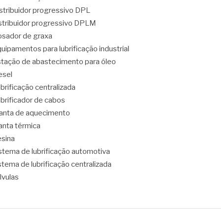
stribuidor progressivo DPL
stribuidor progressivo DPLM
sador de graxa
uipamentos para lubrificação industrial
tação de abastecimento para óleo
esel
brificação centralizada
brificador de cabos
nta de aquecimento
nta térmica
sina
stema de lubrificação automotiva
stema de lubrificação centralizada
lvulas