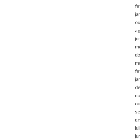
fe
ja
ou
a
ju
m
ab
m
fe
ja
d
n
ou
s
a
ju
ju