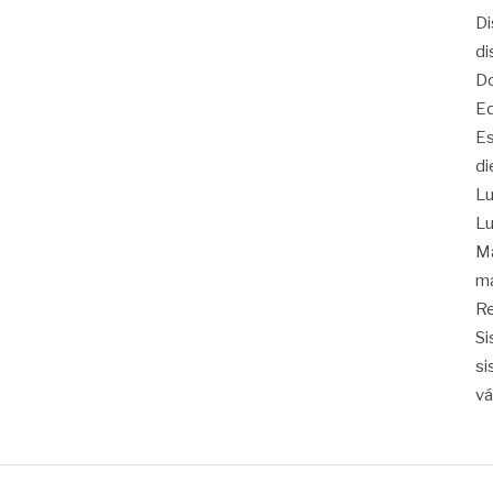
Di
di
Do
Eq
Es
di
Lu
Lu
Ma
ma
Re
Si
si
vá