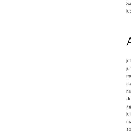
Sa
lu
ju
ju
m
ab
m
d
a
ju
m
ab