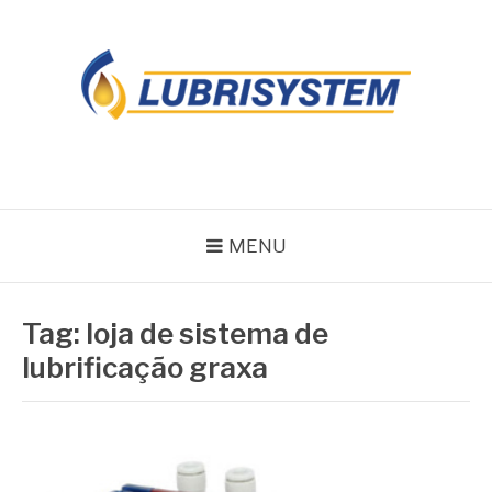
Pular
para
o
conteúdo
LUBRISYSTEM
Blog Lubrisystem
MENU
Tag:
loja de sistema de
lubrificação graxa