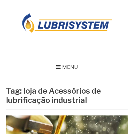
Pular
para
o
conteúdo
LUBRISYSTEM
Blog Lubrisystem
MENU
Tag:
loja de Acessórios de
lubrificação industrial