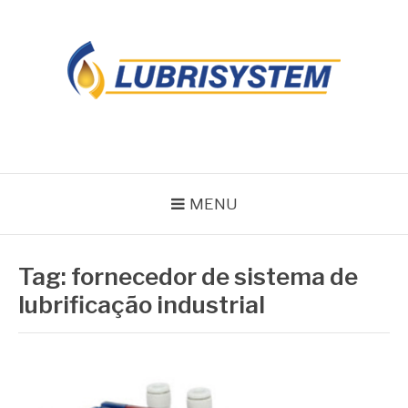
Pular
para
o
conteúdo
LUBRISYSTEM
Blog Lubrisystem
MENU
Tag:
fornecedor de sistema de
lubrificação industrial