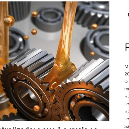
Ma
20
Co
ma
Bo
ap
Bo
ap
Sa