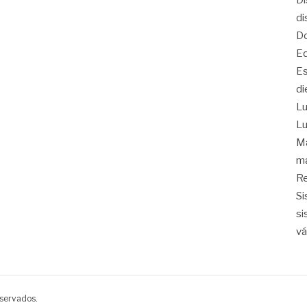
Di
di
Do
Eq
Es
di
Lu
Lu
Ma
ma
Re
Si
si
vá
eservados.