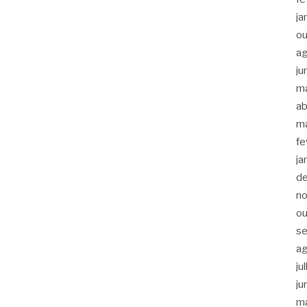
ja
ou
a
ju
m
ab
m
fe
ja
d
n
ou
s
a
ju
ju
m