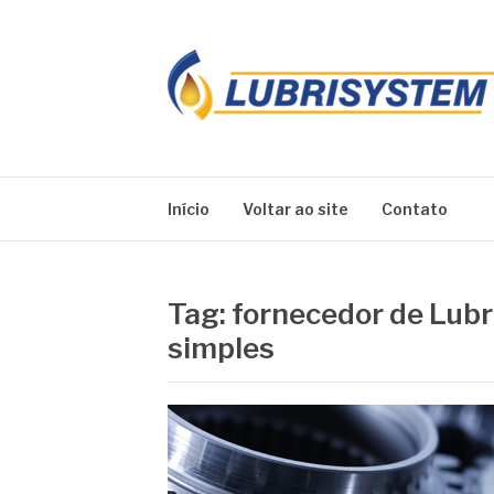
Pular
para
o
conteúdo
LUBRISYSTEM
Blog Lubrisystem
Início
Voltar ao site
Contato
Tag:
fornecedor de Lubri
simples