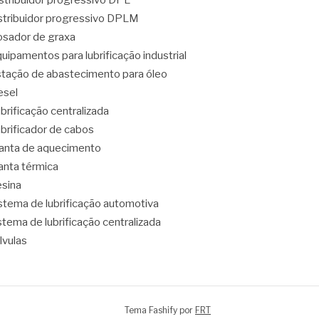
stribuidor progressivo DPL
stribuidor progressivo DPLM
sador de graxa
uipamentos para lubrificação industrial
tação de abastecimento para óleo
esel
brificação centralizada
brificador de cabos
nta de aquecimento
nta térmica
sina
stema de lubrificação automotiva
stema de lubrificação centralizada
lvulas
Tema Fashify por
FRT