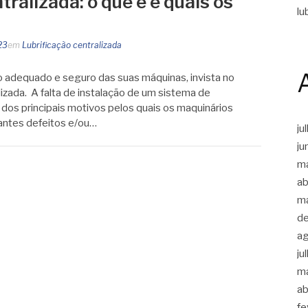
tralizada: o que é e quais os
lu
23
em
Lubrificação centralizada
o adequado e seguro das suas máquinas, invista no
lizada. A falta de instalação de um sistema de
m dos principais motivos pelos quais os maquinários
antes defeitos e/ou…
ju
ju
m
ab
m
d
a
ju
m
ab
fe