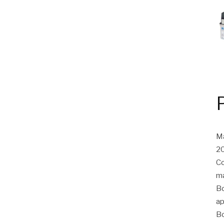
Ma
20
Co
ma
Bo
ap
Bo