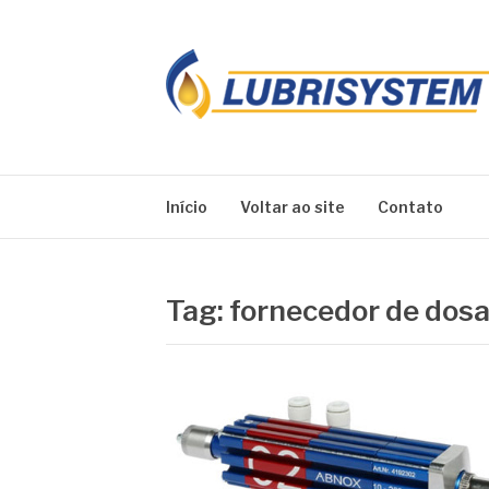
Pular
para
o
conteúdo
LUBRISYSTEM
Blog Lubrisystem
Início
Voltar ao site
Contato
Tag:
fornecedor de dosa