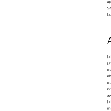
ap
Sa
lu
ju
ju
m
ab
m
d
a
ju
m