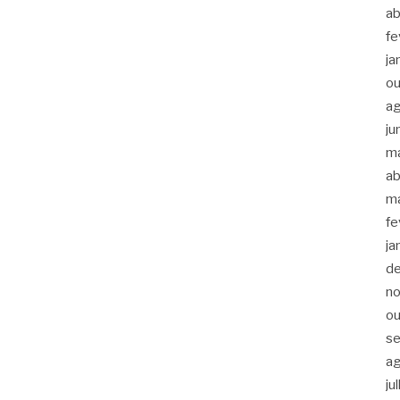
ab
fe
ja
ou
a
ju
m
ab
m
fe
ja
d
n
ou
s
a
ju