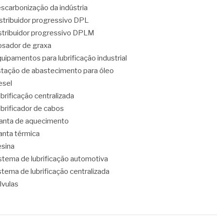
scarbonização da indústria
stribuidor progressivo DPL
stribuidor progressivo DPLM
sador de graxa
uipamentos para lubrificação industrial
tação de abastecimento para óleo
esel
brificação centralizada
brificador de cabos
nta de aquecimento
nta térmica
sina
stema de lubrificação automotiva
stema de lubrificação centralizada
lvulas