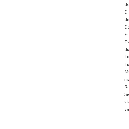
de
Di
di
Do
Eq
Es
di
Lu
Lu
Ma
ma
Re
Si
si
vá