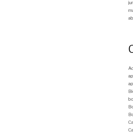
ju
m
ab
Ac
ap
ap
Bi
bo
Bo
Bo
Ca
Ca