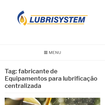
Pular
para
o
conteúdo
LUBRISYSTEM
Blog Lubrisystem
MENU
Tag:
fabricante de
Equipamentos para lubrificação
centralizada