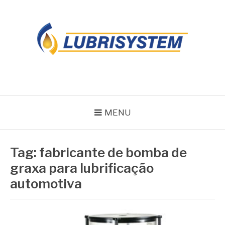
Pular
para
o
conteúdo
LUBRISYSTEM
Blog Lubrisystem
MENU
Tag:
fabricante de bomba de
graxa para lubrificação
automotiva