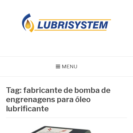
Pular
para
o
conteúdo
LUBRISYSTEM
Blog Lubrisystem
MENU
Tag:
fabricante de bomba de
engrenagens para óleo
lubrificante