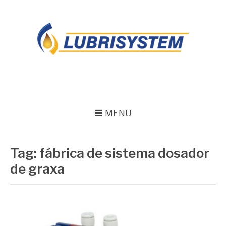
Pular
para
o
conteúdo
LUBRISYSTEM
Blog Lubrisystem
MENU
Tag:
fábrica de sistema dosador
de graxa