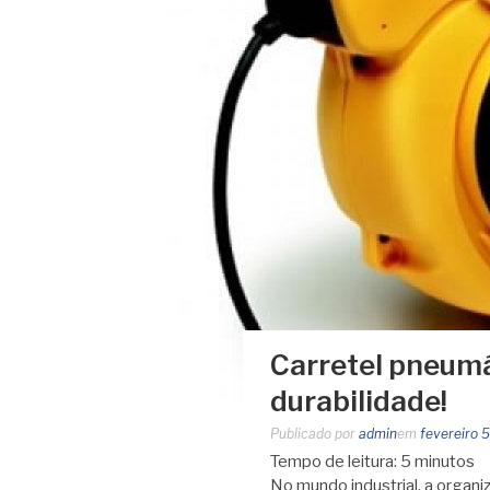
Carretel pneumát
durabilidade!
Publicado por
admin
em
fevereiro 
Tempo de leitura:
5
minutos
No mundo industrial, a organi