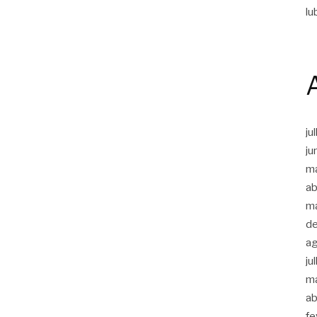
lu
ju
ju
m
ab
m
d
a
ju
m
ab
fe