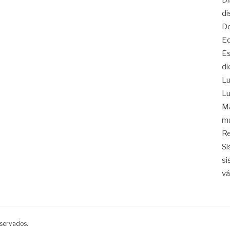
Di
di
Do
Eq
Es
di
Lu
Lu
Ma
ma
Re
Si
si
vá
eservados.