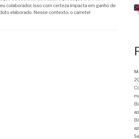
e seu colaborador, isso com certeza impacta em ganho de
duto elaborado. Nesse contexto, o carretel
Ma
20
Co
ma
Bo
ap
Bo
ap
Sa