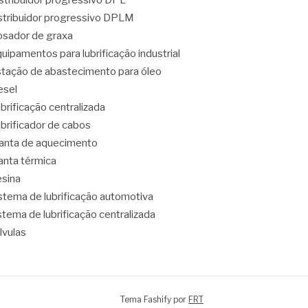
stribuidor progressivo DPL
stribuidor progressivo DPLM
sador de graxa
uipamentos para lubrificação industrial
tação de abastecimento para óleo
esel
brificação centralizada
brificador de cabos
nta de aquecimento
nta térmica
sina
stema de lubrificação automotiva
stema de lubrificação centralizada
lvulas
Tema Fashify por
FRT