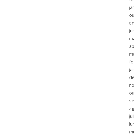
ja
ou
a
ju
m
ab
m
fe
ja
d
n
ou
s
a
ju
ju
m