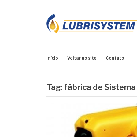
Pular
para
o
conteúdo
LUBRISYSTEM
Blog Lubrisystem
Início
Voltar ao site
Contato
Tag:
fábrica de Sistema