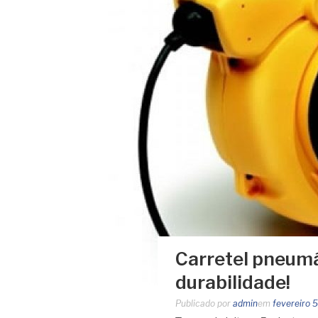
Carretel pneumát
durabilidade!
Publicado por
admin
em
fevereiro 