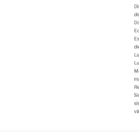
Di
di
Do
Eq
Es
di
Lu
Lu
Ma
ma
Re
Si
si
vá