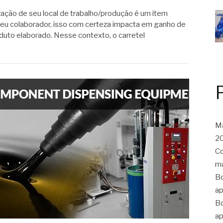
zação de seu local de trabalho/produção é um item
e seu colaborador, isso com certeza impacta em ganho de
duto elaborado. Nesse contexto, o carretel
Ma
20
Co
ma
Bo
ap
Bo
ap