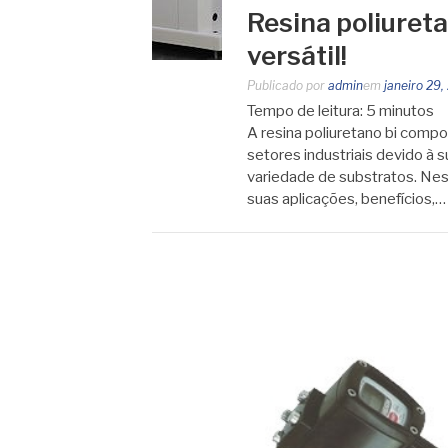
Resina poliuret
versátil!
Publicado por
admin
em
janeiro 29,
Tempo de leitura:
5
minutos
A resina poliuretano bi comp
setores industriais devido à 
variedade de substratos. Nest
suas aplicações, benefícios,…