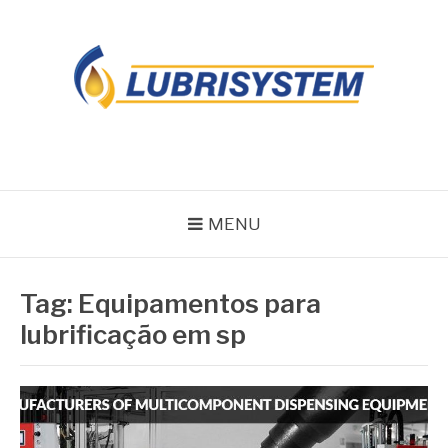
Pular
para
o
conteúdo
LUBRISYSTEM
Blog Lubrisystem
MENU
Tag:
Equipamentos para
lubrificação em sp