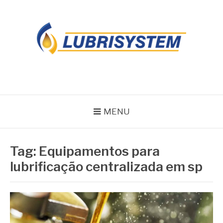
Pular
para
o
conteúdo
LUBRISYSTEM
Blog Lubrisystem
MENU
Tag:
Equipamentos para
lubrificação centralizada em sp