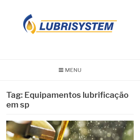
Pular
para
o
conteúdo
LUBRISYSTEM
Blog Lubrisystem
MENU
Tag:
Equipamentos lubrificação
em sp