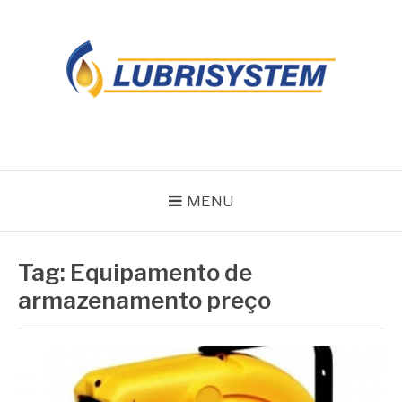
Pular
para
o
conteúdo
LUBRISYSTEM
Blog Lubrisystem
MENU
Tag:
Equipamento de
armazenamento preço