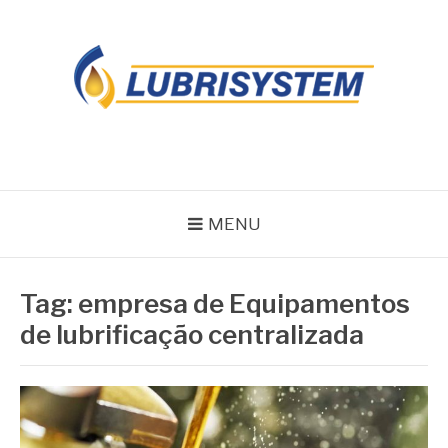
Pular
para
o
conteúdo
LUBRISYSTEM
Blog Lubrisystem
MENU
Tag:
empresa de Equipamentos
de lubrificação centralizada