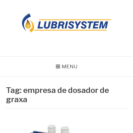
Pular
para
o
conteúdo
LUBRISYSTEM
Blog Lubrisystem
MENU
Tag:
empresa de dosador de
graxa