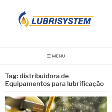
Pular
para
o
conteúdo
LUBRISYSTEM
Blog Lubrisystem
MENU
Tag:
distribuidora de
Equipamentos para lubrificação