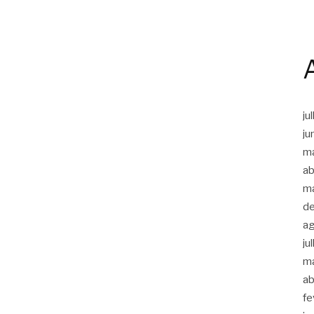
ju
ju
m
ab
m
d
a
ju
m
ab
fe