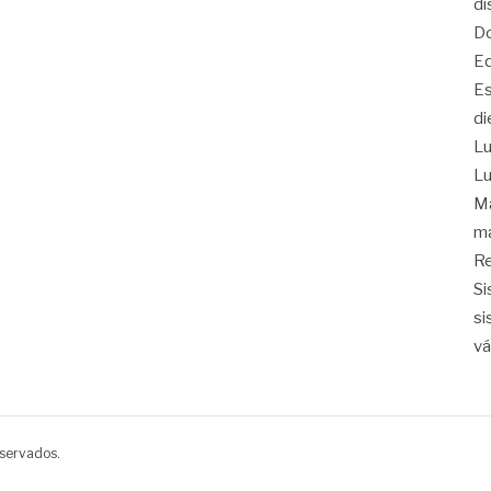
di
Do
Eq
Es
di
Lu
Lu
Ma
ma
Re
Si
si
vá
eservados.