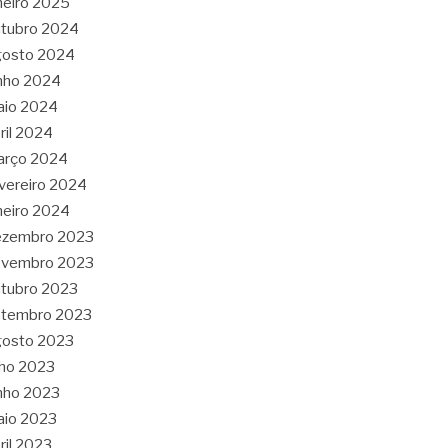
neiro 2025
tubro 2024
gosto 2024
nho 2024
aio 2024
ril 2024
arço 2024
vereiro 2024
neiro 2024
ezembro 2023
ovembro 2023
tubro 2023
etembro 2023
gosto 2023
lho 2023
nho 2023
aio 2023
ril 2023