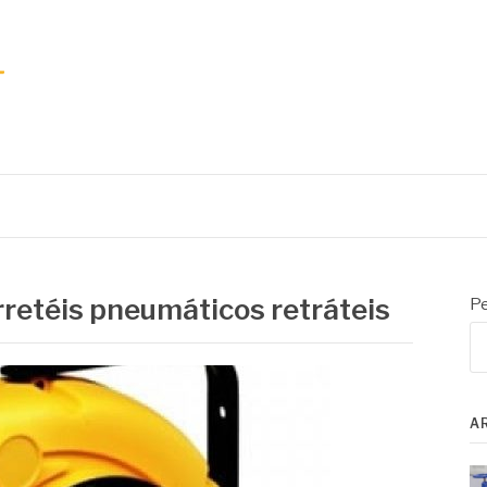
rretéis pneumáticos retráteis
Pe
A