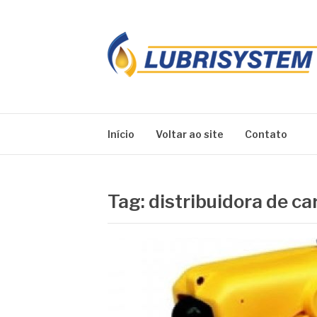
Pular
para
o
conteúdo
LUBRISYSTEM
Blog Lubrisystem
Início
Voltar ao site
Contato
Tag:
distribuidora de ca