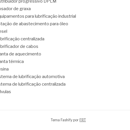
stribuidor progressivo DPLM
sador de graxa
uipamentos para lubrificação industrial
tação de abastecimento para óleo
esel
brificação centralizada
brificador de cabos
nta de aquecimento
nta térmica
sina
stema de lubrificação automotiva
stema de lubrificação centralizada
lvulas
Tema Fashify por
FRT