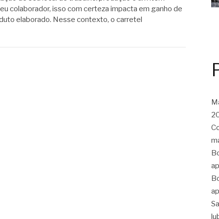
e seu colaborador, isso com certeza impacta em ganho de
duto elaborado. Nesse contexto, o carretel
Ma
20
Co
ma
Bo
ap
Bo
ap
Sa
lu