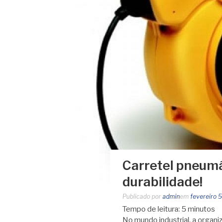
Carretel pneumát
durabilidade!
Publicado por
admin
em
fevereiro 
Tempo de leitura:
5
minutos
No mundo industrial, a organi