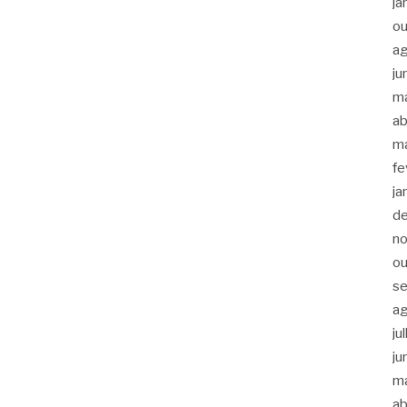
ja
ou
a
ju
m
ab
m
fe
ja
d
n
ou
s
a
ju
ju
m
ab