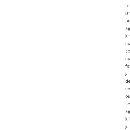
fe
ja
ou
a
ju
m
ab
m
fe
ja
d
n
ou
s
a
ju
ju