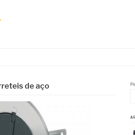
rreteis de aço
Pe
A