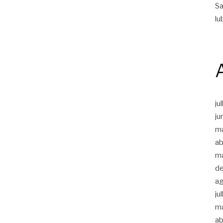
Sa
lu
ju
ju
m
ab
m
d
a
ju
m
ab