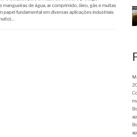
ive mangueiras de água, ar comprimido, óleo, gás e muitas
papel fundamental em diversas aplicações industriais
muito)…
Ma
20
Co
ma
Bo
ap
Bo
ap