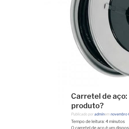
Carretel de aço:
produto?
Publicado por
admin
em
novembro 
Tempo de leitura:
4
minutos
O carretel de aço é um disposi