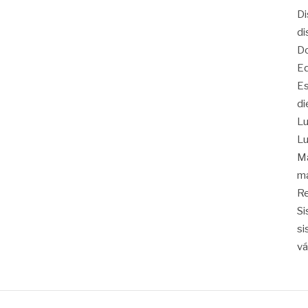
Di
di
Do
Eq
Es
di
Lu
Lu
Ma
ma
Re
Si
si
vá