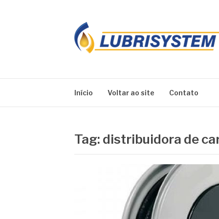
Pular
para
o
conteúdo
LUBRISYSTEM
Blog Lubrisystem
Início
Voltar ao site
Contato
Tag:
distribuidora de ca