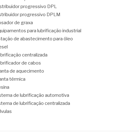
stribuidor progressivo DPL
stribuidor progressivo DPLM
sador de graxa
uipamentos para lubrificação industrial
tação de abastecimento para óleo
esel
brificação centralizada
brificador de cabos
nta de aquecimento
nta térmica
sina
stema de lubrificação automotiva
stema de lubrificação centralizada
lvulas