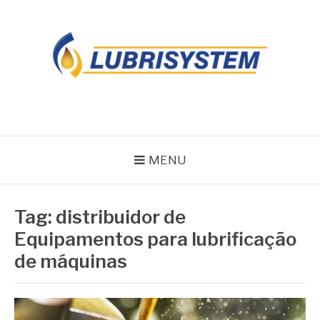
Pular
para
o
conteúdo
LUBRISYSTEM
Blog Lubrisystem
MENU
Tag:
distribuidor de
Equipamentos para lubrificação
de máquinas