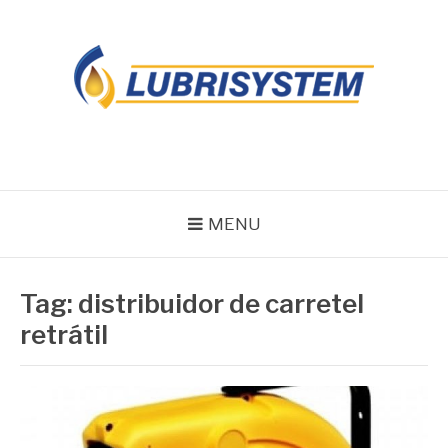
Pular
para
o
conteúdo
LUBRISYSTEM
Blog Lubrisystem
MENU
Tag:
distribuidor de carretel
retrátil