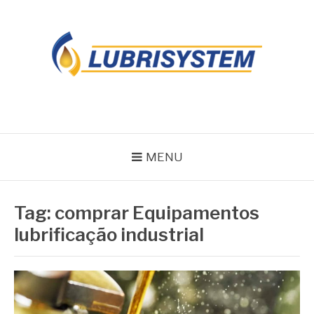
Pular
para
o
conteúdo
LUBRISYSTEM
Blog Lubrisystem
MENU
Tag:
comprar Equipamentos
lubrificação industrial