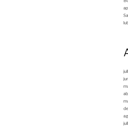
Bo
ap
Sa
lu
ju
ju
m
ab
m
d
a
ju