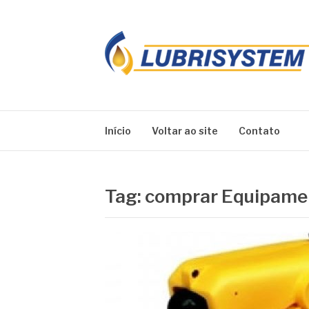
Pular
para
o
conteúdo
LUBRISYSTEM
Blog Lubrisystem
Início
Voltar ao site
Contato
Tag:
comprar Equipame