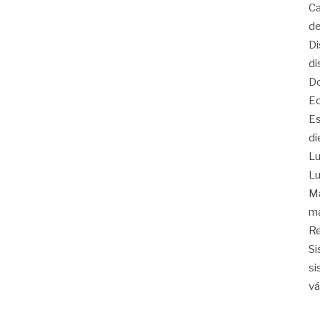
Ca
de
Di
di
Do
Eq
Es
di
Lu
Lu
Ma
ma
Re
Si
si
vá