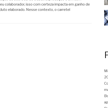
e seu colaborador, isso com certeza impacta em ganho de
duto elaborado. Nesse contexto, o carretel
Ma
20
Co
ma
Bo
ap