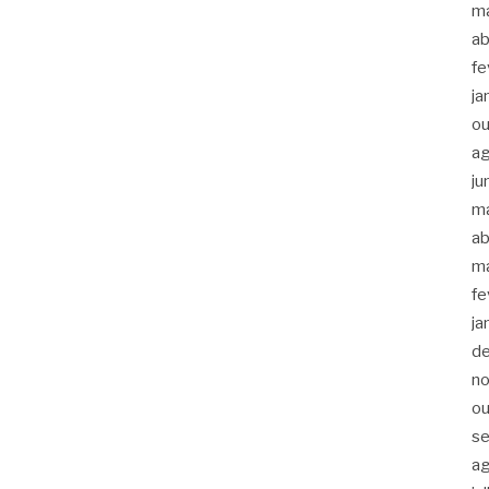
m
ab
fe
ja
ou
a
ju
m
ab
m
fe
ja
d
n
ou
s
a