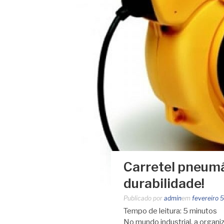
Carretel pneumát
durabilidade!
Publicado por
admin
em
fevereiro 
Tempo de leitura:
5
minutos
No mundo industrial, a organi