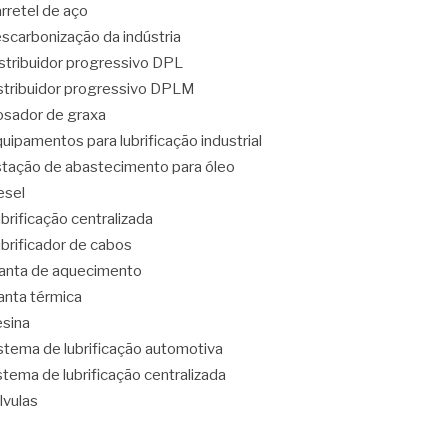
rretel de aço
scarbonização da indústria
stribuidor progressivo DPL
stribuidor progressivo DPLM
sador de graxa
uipamentos para lubrificação industrial
tação de abastecimento para óleo
esel
brificação centralizada
brificador de cabos
nta de aquecimento
nta térmica
sina
stema de lubrificação automotiva
stema de lubrificação centralizada
lvulas