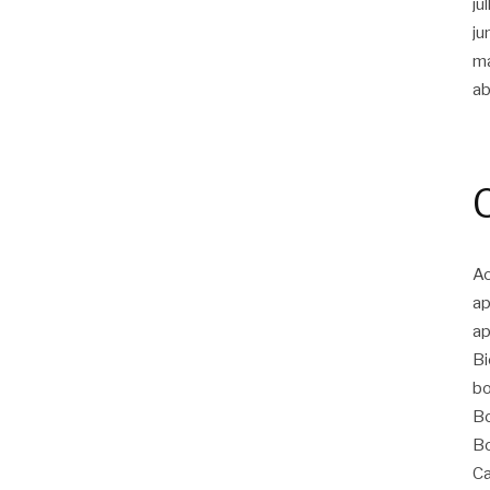
ju
ju
m
ab
Ac
ap
ap
Bi
bo
Bo
Bo
Ca