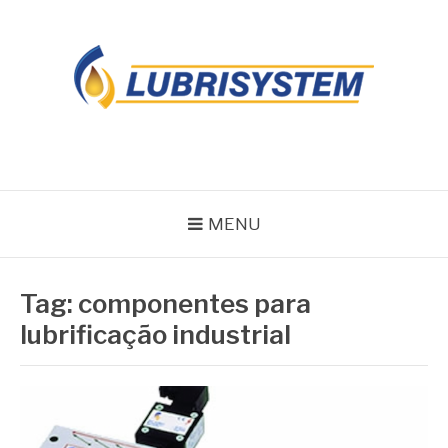
Pular
para
o
conteúdo
LUBRISYSTEM
Blog Lubrisystem
MENU
Tag:
componentes para
lubrificação industrial