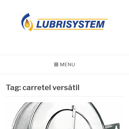
Pular
para
o
conteúdo
LUBRISYSTEM
Blog Lubrisystem
MENU
Tag:
carretel versátil