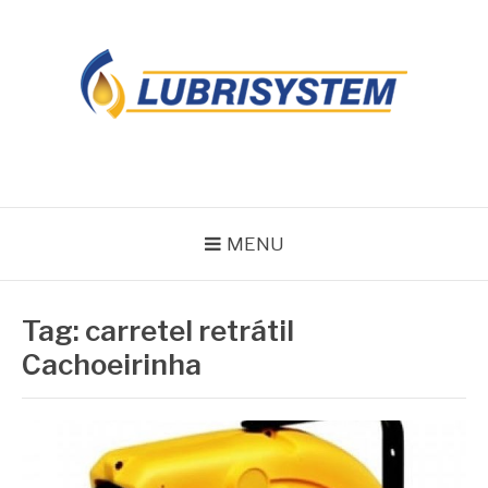
Pular
para
o
conteúdo
LUBRISYSTEM
Blog Lubrisystem
MENU
Tag:
carretel retrátil
Cachoeirinha