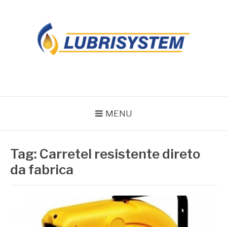
Pular
para
o
conteúdo
LUBRISYSTEM
Blog Lubrisystem
MENU
Tag:
Carretel resistente direto
da fabrica