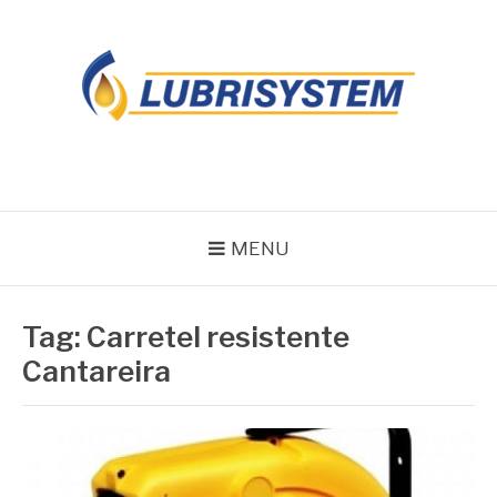
Pular
para
o
conteúdo
LUBRISYSTEM
Blog Lubrisystem
MENU
Tag:
Carretel resistente
Cantareira