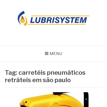
Pular
para
o
conteúdo
LUBRISYSTEM
Blog Lubrisystem
MENU
Tag:
carretéis pneumáticos
retráteis em são paulo