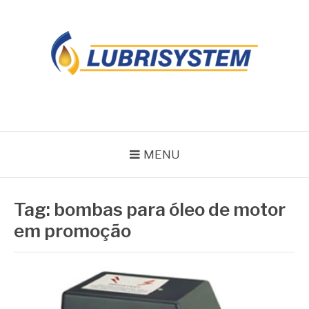
Pular
para
o
conteúdo
LUBRISYSTEM
Blog Lubrisystem
MENU
Tag:
bombas para óleo de motor
em promoção