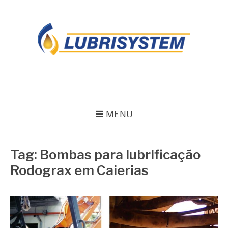
Pular
para
o
conteúdo
LUBRISYSTEM
Blog Lubrisystem
MENU
Tag:
Bombas para lubrificação
Rodograx em Caierias