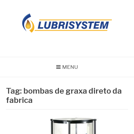
Pular
para
o
conteúdo
LUBRISYSTEM
Blog Lubrisystem
MENU
Tag:
bombas de graxa direto da
fabrica