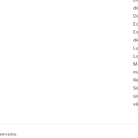
Di
di
Do
Eq
Es
di
Lu
Lu
Ma
ma
Re
Si
si
vá
eservados.