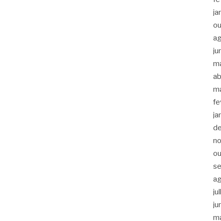
ja
ou
a
ju
m
ab
m
fe
ja
d
n
ou
s
a
ju
ju
m