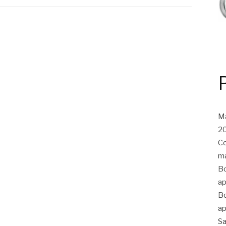
Ma
20
Co
ma
Bo
ap
Bo
ap
Sa