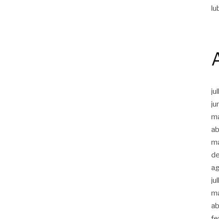
lu
ju
ju
m
ab
m
d
a
ju
m
ab
fe