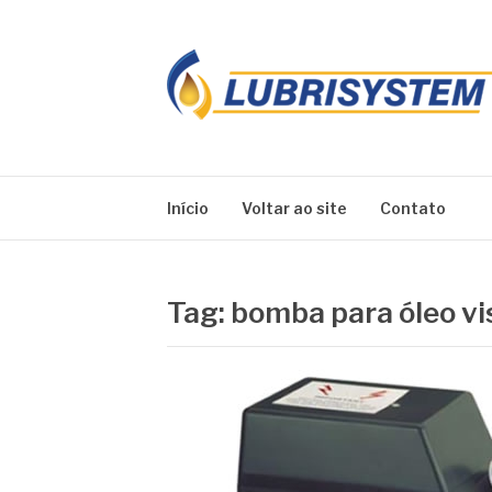
Pular
para
o
conteúdo
LUBRISYSTEM
Blog Lubrisystem
Início
Voltar ao site
Contato
Tag:
bomba para óleo v