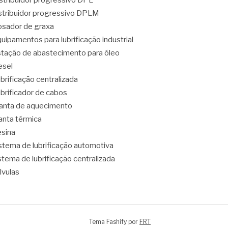
stribuidor progressivo DPL
stribuidor progressivo DPLM
sador de graxa
uipamentos para lubrificação industrial
tação de abastecimento para óleo
esel
brificação centralizada
brificador de cabos
nta de aquecimento
nta térmica
sina
stema de lubrificação automotiva
stema de lubrificação centralizada
lvulas
Tema Fashify por
FRT