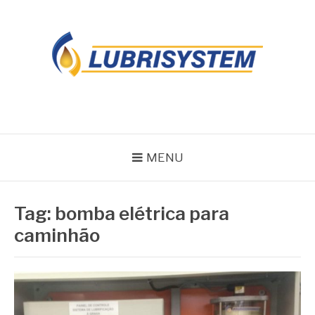
Pular
para
o
conteúdo
LUBRISYSTEM
Blog Lubrisystem
MENU
Tag:
bomba elétrica para
caminhão