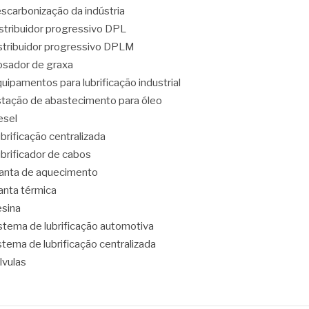
scarbonização da indústria
stribuidor progressivo DPL
stribuidor progressivo DPLM
sador de graxa
uipamentos para lubrificação industrial
tação de abastecimento para óleo
esel
brificação centralizada
brificador de cabos
nta de aquecimento
nta térmica
sina
stema de lubrificação automotiva
stema de lubrificação centralizada
lvulas