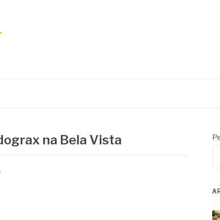
ograx na Bela Vista
Pe
A