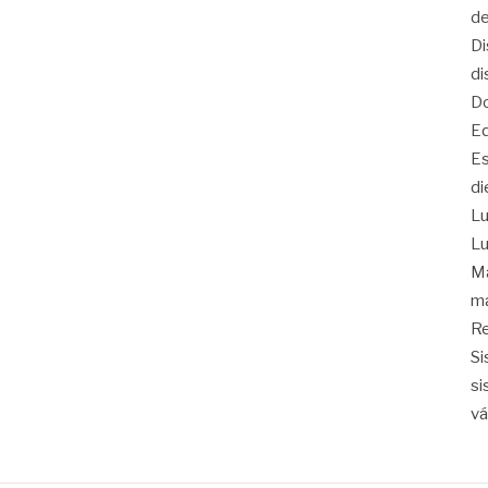
de
Di
di
Do
Eq
Es
di
Lu
Lu
Ma
ma
Re
Si
si
vá