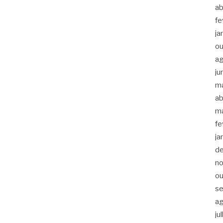
ab
fe
ja
ou
a
ju
m
ab
m
fe
ja
d
n
ou
s
a
ju