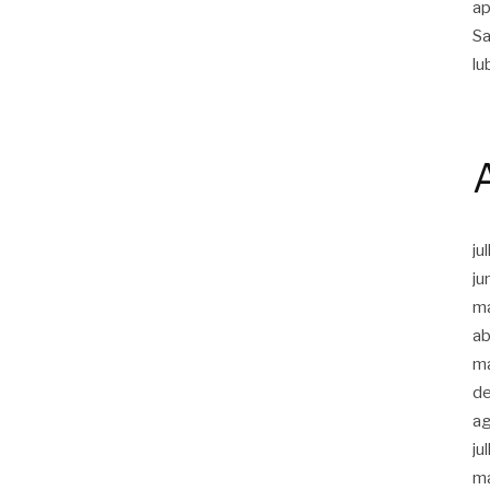
ap
Sa
lu
ju
ju
m
ab
m
d
a
ju
m