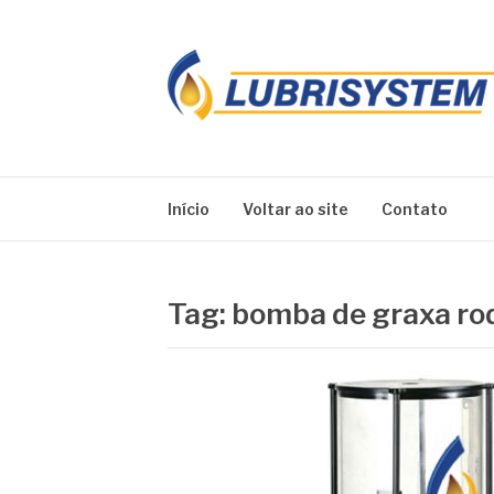
Pular
para
o
conteúdo
LUBRISYSTEM
Blog Lubrisystem
Início
Voltar ao site
Contato
Tag:
bomba de graxa rod