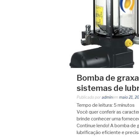
Bomba de graxa e
sistemas de lub
Publicado por
admin
em
maio 21, 2
Tempo de leitura:
5
minutos
Você quer conferir as caracte
brinde conhecer uma forneced
Continue lendo! A bomba de g
lubrificação eficiente e preci