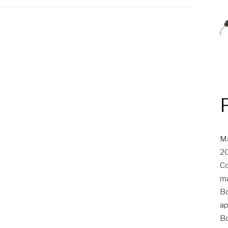
Ma
20
Co
ma
Bo
ap
Bo