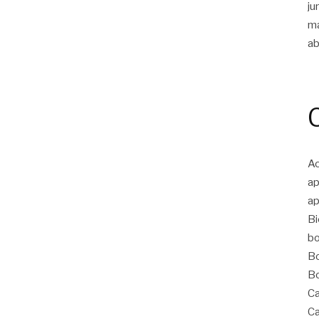
ju
m
ab
Ac
ap
ap
Bi
bo
Bo
Bo
Ca
Ca