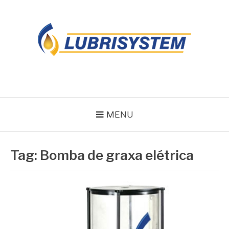
Pular
para
o
conteúdo
LUBRISYSTEM
Blog Lubrisystem
MENU
Tag:
Bomba de graxa elétrica