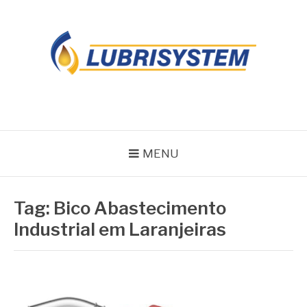
Pular
para
o
conteúdo
LUBRISYSTEM
Blog Lubrisystem
MENU
Tag:
Bico Abastecimento
Industrial em Laranjeiras